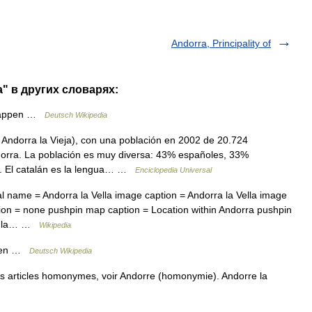
Andorra, Principality of
a" в других словарях:
Wappen …
Deutsch Wikipedia
ndorra la Vieja), con una población en 2002 de 20.724
ndorra. La población es muy diversa: 43% españoles, 33%
. El catalán es la lengua… …
Enciclopedia Universal
al name = Andorra la Vella image caption = Andorra la Vella image
ion = none pushpin map caption = Location within Andorra pushpin
rra la… …
Wikipedia
aten …
Deutsch Wikipedia
es articles homonymes, voir Andorre (homonymie). Andorre la