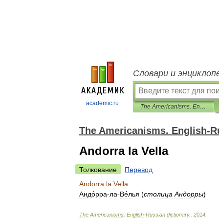
Словари и энциклоп
academic.ru
The Americanisms. English-Russian dictionary.
The Americanisms. English-Ru
Andorra la Vella
Толкование
Перевод
Andorra
la
Vella
Андо́рра
-
ла
-
Ве́лья
(
столица
Андорры
)
The
Americanisms
.
English
-
Russian
dictionary
.
.
2014
.