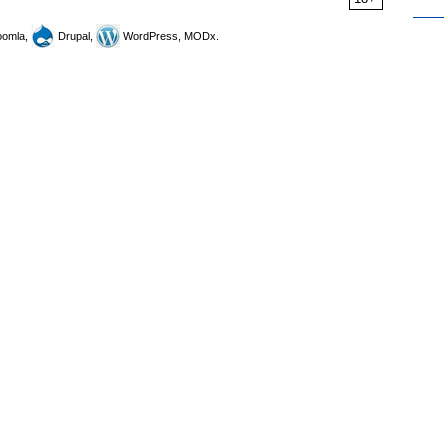
omla,
Drupal,
WordPress, MODx.