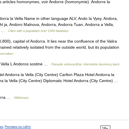
es articles homonymes, voir Andorre (homonymie). Andorre la
dorra la Vella Name in other language ALV, Ando la Vyey, Andora,
ehl ja, Andoro Malnova, Andorra, Andorra Tuan, Andorra a Vella,
 la …
Cities with a population over 1000 database
00), capital of Andorra. It lies near the confluence of the Valira
ained relatively isolated from the outside world, but its population
versalium
 Vella L Andoros sostinė …
Pasaulio vietovardžiai. Internetinė duomenų bazė
el Andorra la Vella (City Centre) Carlton Plaza Hotel Andorra la
ra la Vella (City Centre) Diplomatic Hotel Andorra (City Centre) …
dorra …
Wiktionary
ка
,
Реклама на сайте
18+