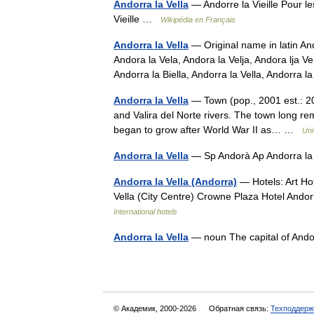
Andorra la Vella
— Andorre la Vieille Pour l
Vieille …
Wikipédia en Français
Andorra la Vella
— Original name in latin An
Andora la Vela, Andora la Velja, Andora lja V
Andorra la Biella, Andorra la Vella, Andorra
Andorra la Vella
— Town (pop., 2001 est.: 20,8
and Valira del Norte rivers. The town long rem
began to grow after World War II as… …
Uni
Andorra la Vella
— Sp Andorà Ap Andorra la
Andorra la Vella (Andorra)
— Hotels: Art Hot
Vella (City Centre) Crowne Plaza Hotel Andor
International hotels
Andorra la Vella
— noun The capital of An
© Академик, 2000-2026
Обратная связь:
Техподдерж