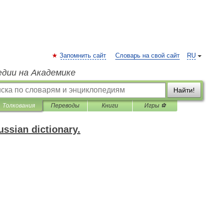
Запомнить сайт
Словарь на свой сайт
RU
едии на Академике
Найти!
Толкования
Переводы
Книги
Игры ⚽
ssian dictionary.