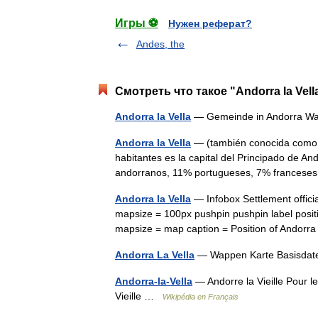
Игры ⚽
Нужен реферат?
Andes, the
Смотреть что такое "Andorra la Vell
Andorra la Vella
— Gemeinde in Andorra 
Andorra la Vella
— (también conocida como A
habitantes es la capital del Principado de A
andorranos, 11% portugueses, 7% franceses
Andorra la Vella
— Infobox Settlement offici
mapsize = 100px pushpin pushpin label posit
mapsize = map caption = Position of Ando
Andorra La Vella
— Wappen Karte Basisd
Andorra-la-Vella
— Andorre la Vieille Pour l
Vieille …
Wikipédia en Français